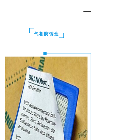
气相防锈盒