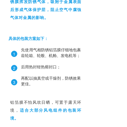
锈膜挥发防锈气体，吸附于金属表面
后形成气体保护层，阻止空气中腐蚀
气体对金属的影响。
具体的包装方案如下：
先使用气相防锈铝箔膜仔细地包裹
1
齿轮箱、轮毂、机舱、发电机等；
后用热封钳热熔封口；
2
再配以抽真空或干燥剂，防锈效果
3
更佳。
铝箔膜不怕风吹日晒，可置于露天环
境，
适合大部分风电组件的包装环
境。