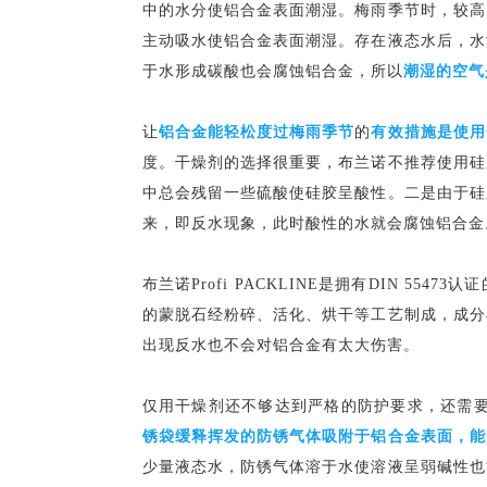
中的水分使铝合金表面潮湿。梅雨季节时，较高
主动吸水使铝合金表面潮湿。存在液态水后，水
于水形成碳酸也会腐蚀铝合金，所以
潮湿的空气
让
铝合金能轻松度过梅雨季节
的
有效措施是使用
度。干燥剂的选择很重要，布兰诺不推荐使用硅
中总会残留一些硫酸使硅胶呈酸性。二是由于硅
来，即反水现象，此时酸性的水就会腐蚀铝合金
布兰诺Profi PACKLINE是拥有DIN 55473认证
的蒙脱石经粉碎、活化、烘干等工艺制成，成分
出现反水也不会对铝合金有太大伤害。
仅用干燥剂还不够达到严格的防护要求，还需
锈袋缓释挥发的防锈气体吸附于铝合金表面，能
少量液态水，防锈气体溶于水使溶液呈弱碱性也