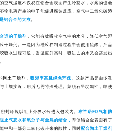
的空气湿度不仅易在铝合金表面产生冷凝水，水溶物也会
溶物电离产生的电子能促进腐蚀反应，空气中二氧化碳溶
是铝合金的大敌
。
合适的干燥剂
，它能有效吸收空气中的水分，降低空气湿
胶干燥剂。一是因为硅胶在制造过程中会使用硫酸，产品
胶吸水过程可逆，当温度升高时，吸进去的水又会蒸发出
。
的
陶土干燥剂
，
吸湿率高且绿色环保
。这款产品是由多孔
与土壤接近，用后无需特殊处理。蒙脱石呈弱碱性，即使
要密封环境以阻止外界水分进入包装内。
布兰诺M3气相防
阻止气态水和氧分子与金属的结合，
即使铝合金表面有了
能中和一部分二氧化碳带来的酸性，同时
配合陶土干燥剂