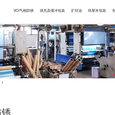
VCI气相防锈
填充及缓冲包装
扩径油
纸塑木包装
防锈