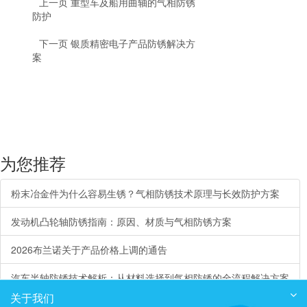
上一页
重型车及船用曲轴的气相防锈
防护
下一页
银质精密电子产品防锈解决方
案
为您推荐
粉末冶金件为什么容易生锈？气相防锈技术原理与长效防护方案
发动机凸轮轴防锈指南：原因、材质与气相防锈方案
2026布兰诺关于产品价格上调的通告
汽车半轴防锈技术解析：从材料选择到气相防锈的全流程解决方案
关于我们
热力去毛刺（TEM）和电化学加工（ECM）后的中性清洗