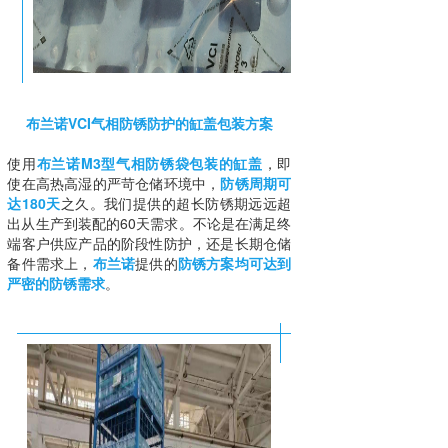
布兰诺VCI气相防锈防护的缸盖包装方案
使用
布兰诺M3型气相防锈袋包装的缸盖
，即
使在高热高湿的严苛仓储环境中，
防锈周期可
达180天
之久。我们提供的超长防锈期远远超
出从生产到装配的60天需求。不论是在满足终
端客户供应产品的阶段性防护，还是长期仓储
备件需求上，
布兰诺
提供的
防锈方案均可达到
严密的防锈需求
。