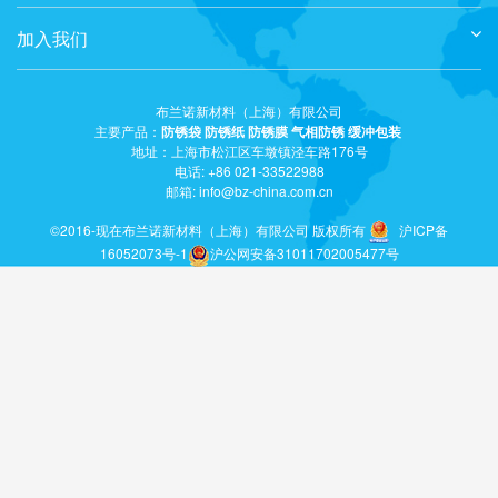
加入我们
布兰诺新材料（上海）有限公司
主要产品：
防锈袋
防锈纸
防锈膜
气相防锈
缓冲包装
地址：上海市松江区车墩镇泾车路176号
电话: +86 021-33522988
邮箱: info@bz-china.com.cn
©2016-现在布兰诺新材料（上海）有限公司 版权所有
沪ICP备
16052073号-1
沪公网安备31011702005477号